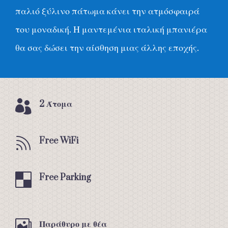
παλιό ξύλινο πάτωμα κάνει την ατμόσφαιρά
του μοναδική. Η μαντεμένια ιταλική μπανιέρα
θα σας δώσει την αίσθηση μιας άλλης εποχής.

2 Άτομα

Free WiFi

Free Parking

Παράθυρο με θέα