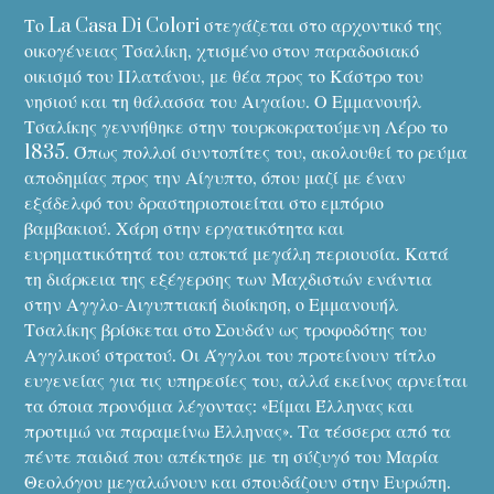
Το La Casa Di Colori στεγάζεται στο αρχοντικό της
οικογένειας Τσαλίκη, χτισμένο στον παραδοσιακό
οικισμό του Πλατάνου, με θέα προς το Κάστρο του
νησιού και τη θάλασσα του Αιγαίου. Ο Εμμανουήλ
Τσαλίκης γεννήθηκε στην τουρκοκρατούμενη Λέρο το
1835. Όπως πολλοί συντοπίτες του, ακολουθεί το ρεύμα
αποδημίας προς την Αίγυπτο, όπου μαζί με έναν
εξάδελφό του δραστηριοποιείται στο εμπόριο
βαμβακιού. Χάρη στην εργατικότητα και
ευρηματικότητά του αποκτά μεγάλη περιουσία. Κατά
τη διάρκεια της εξέγερσης των Μαχδιστών ενάντια
στην Αγγλο-Αιγυπτιακή διοίκηση, ο Εμμανουήλ
Τσαλίκης βρίσκεται στο Σουδάν ως τροφοδότης του
Αγγλικού στρατού. Οι Άγγλοι του προτείνουν τίτλο
ευγενείας για τις υπηρεσίες του, αλλά εκείνος αρνείται
τα όποια προνόμια λέγοντας: «Είμαι Έλληνας και
προτιμώ να παραμείνω Έλληνας». Τα τέσσερα από τα
πέντε παιδιά που απέκτησε με τη σύζυγό του Μαρία
Θεολόγου μεγαλώνουν και σπουδάζουν στην Ευρώπη.